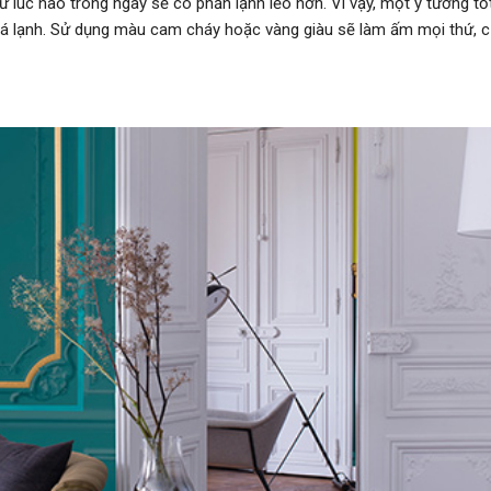
 lúc nào trong ngày sẽ có phần lạnh lẽo hơn. Vì vậy, một ý tưởng tố
 lạnh. Sử dụng màu cam cháy hoặc vàng giàu sẽ làm ấm mọi thứ, 