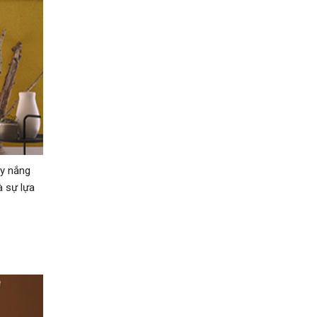
ầy nắng
à sự lựa