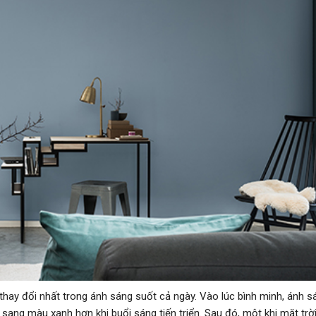
hay đổi nhất trong ánh sáng suốt cả ngày. Vào lúc bình minh, ánh s
ng màu xanh hơn khi buổi sáng tiến triển. Sau đó, một khi mặt trời