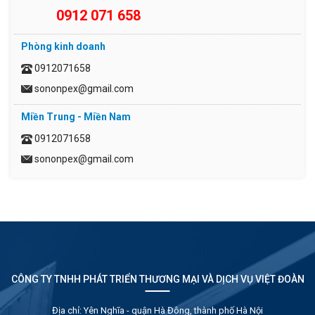
0912 071 658
Phòng kinh doanh
0912071658
sononpex@gmail.com
Miền Trung - Miền Nam
0912071658
sononpex@gmail.com
CÔNG TY TNHH PHÁT TRIỂN THƯƠNG MẠI VÀ DỊCH VỤ VIỆT ĐOÀN
Địa chỉ: Yên Nghĩa - quận Hà Đông, thành phố Hà Nội